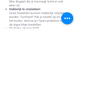
Elke druppel die je toevoegt, komt er ook
weer uit.
Makkelijk te verplaatsen
Onze toestellen kunnen makkelijk verplaatst
worden. Tuinfeest? Pak je toestel op en zet
het buiten. Verhuis je? Geen probleem voor
de Aqua-Vitae toestellen
Onderhoudsvriendelijk
Vervang ten gepaste tijden je filters, verder
onderhoudsvrij.
TECHNOLOGIE
In de natuur ontstaat optimaal drinkwater
doordat regenwater langzaam door
verschillende bodemlagen sijpelt. Op deze
manier wordt het water tegelijkertijd gefilterd
en verrijkt met mineralen en
sporenelementen die nodig zijn om zo
gezond mogelijk door het leven te gaan. Al
onze Aqua-Vitae systemen werken volgens
de wetten van de natuur en volgen dan ook
dit principe.
Natuur
De watertechnologie van de aqualine bootst
het water in de natuur na om water terug naar
zijn oorspronkelijke vorm te krijgen.
Superieur in filteren