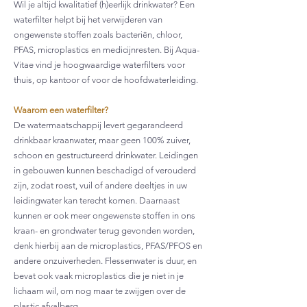
Wil je altijd kwalitatief (h)eerlijk drinkwater? Een
waterfilter helpt bij het verwijderen van
ongewenste stoffen zoals bacteriën, chloor,
PFAS, microplastics en medicijnresten. Bij Aqua-
Vitae vind je hoogwaardige waterfilters voor
thuis, op kantoor of voor de hoofdwaterleiding.
Waarom een waterfilter?
De watermaatschappij levert gegarandeerd
drinkbaar kraanwater, maar geen 100% zuiver,
schoon en gestructureerd drinkwater. Leidingen
in gebouwen kunnen beschadigd of verouderd
zijn, zodat roest, vuil of andere deeltjes in uw
leidingwater kan terecht komen. Daarnaast
kunnen er ook meer ongewenste stoffen in ons
kraan- en grondwater terug gevonden worden,
denk hierbij aan de microplastics, PFAS/PFOS en
andere onzuiverheden. Flessenwater is duur, en
bevat ook vaak microplastics die je niet in je
lichaam wil, om nog maar te zwijgen over de
plastic afvalberg.