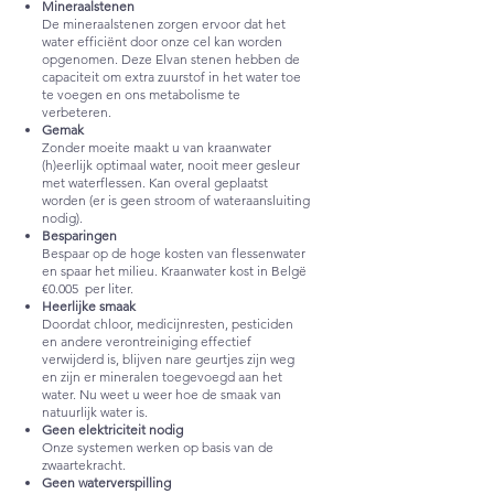
Mineraalstenen
De mineraalstenen zorgen ervoor dat het
water efficiënt door onze cel kan worden
opgenomen. Deze Elvan stenen hebben de
capaciteit om extra zuurstof in het water toe
te voegen en ons metabolisme te
verbeteren.
Gemak
Zonder moeite maakt u van kraanwater
(h)eerlijk optimaal water, nooit meer gesleur
met waterflessen. Kan overal geplaatst
worden (er is geen stroom of wateraansluiting
nodig).
Besparingen
Bespaar op de hoge kosten van flessenwater
en spaar het milieu. Kraanwater kost in Belgë
€0.005 per liter.
Heerlijke smaak
Doordat chloor, medicijnresten, pesticiden
en andere verontreiniging effectief
verwijderd is, blijven nare geurtjes zijn weg
en zijn er mineralen toegevoegd aan het
water. Nu weet u weer hoe de smaak van
natuurlijk water is.
Geen elektriciteit nodig
Onze systemen werken op basis van de
zwaartekracht.
Geen waterverspilling