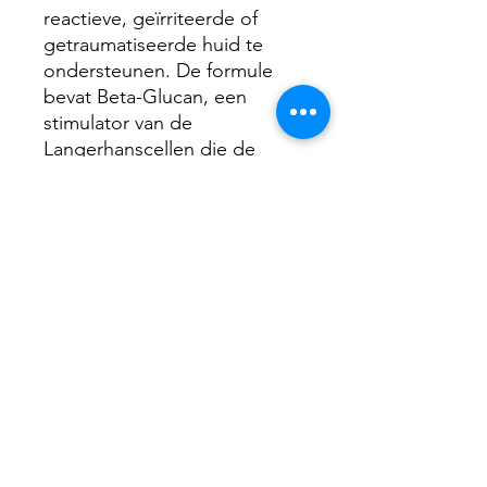
reactieve, geïrriteerde of
getraumatiseerde huid te
ondersteunen. De formule
bevat Beta-Glucan, een
stimulator van de
Langerhanscellen die de
immuun- en herstellende
functies van de huid initiëren.
Home Prescriptives
Serum - 30 ml