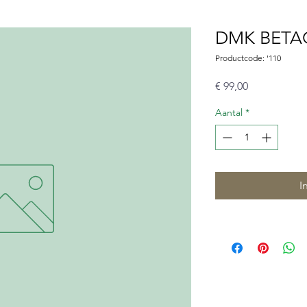
DMK BETA
Productcode: '110
Prijs
€ 99,00
Aantal
*
I