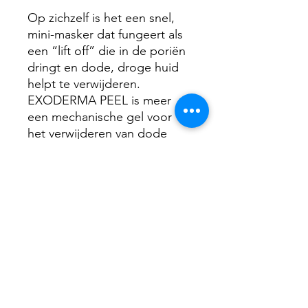
Op zichzelf is het een snel,
mini-masker dat fungeert als
een “lift off” die in de poriën
dringt en dode, droge huid
helpt te verwijderen.
EXODERMA PEEL is meer
een mechanische gel voor
het verwijderen van dode
huidcellen dan een
chemische actie.
Het heeft
een neutrale pH
Home Prescriptives
Exfoliant - 60ml