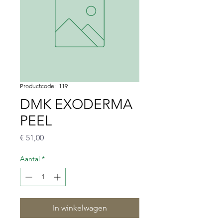
Productcode: '119
DMK EXODERMA
PEEL
Prijs
€ 51,00
Aantal
*
In winkelwagen