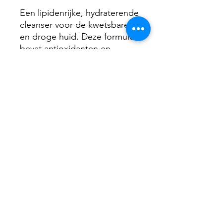
Een lipidenrijke, hydraterende
cleanser voor de kwetsbare
en droge huid. Deze formule
bevat antioxidanten en
verzachtende ingrediënten
om de huid te voeden en te
verzachten.
Home Prescriptives
Cleanser - Travel - 60ml
©2023 by LAVYVA