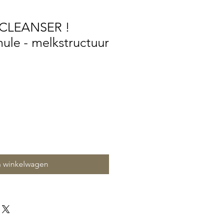
CLEANSER !
ule - melkstructuur
n winkelwagen