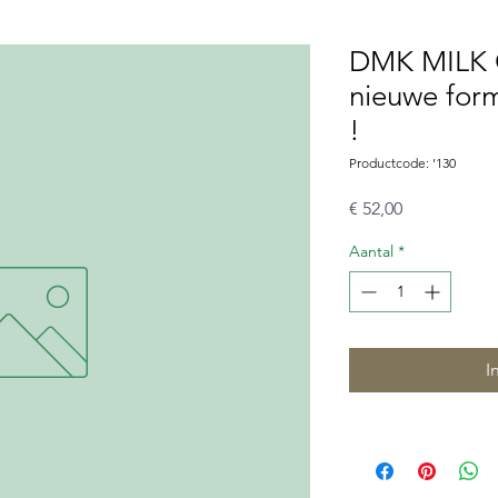
DMK MILK 
nieuwe form
!
Productcode: '130
Prijs
€ 52,00
Aantal
*
I