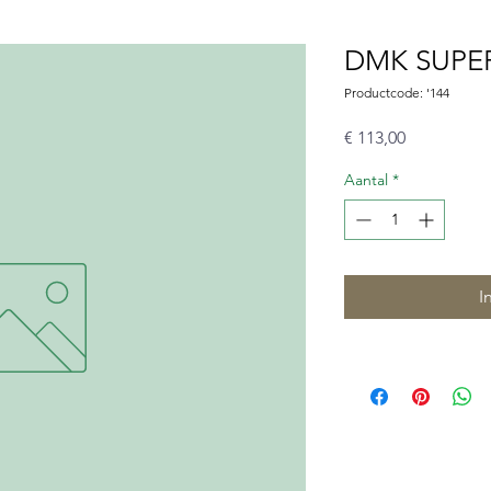
DMK SUPE
Productcode: '144
Prijs
€ 113,00
Aantal
*
I