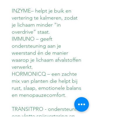
INZYME– helpt je buik en
vertering te kalmeren, zodat
je lichaam minder “in
overdrive” staat.
IMMUNO – geeft
ondersteuning aan je
weerstand én de manier
waarop je lichaam afvalstoffen
verwerkt.
HORMONICQ – een zachte
mix van planten die helpt bij
rust, slaap, emotionele balans
en menopauzecomfort.
TRANSITPRO - ondersteunt
een vlotte spijsvertering en
een regelmatige stoelgang —
voordelen die tijdens de