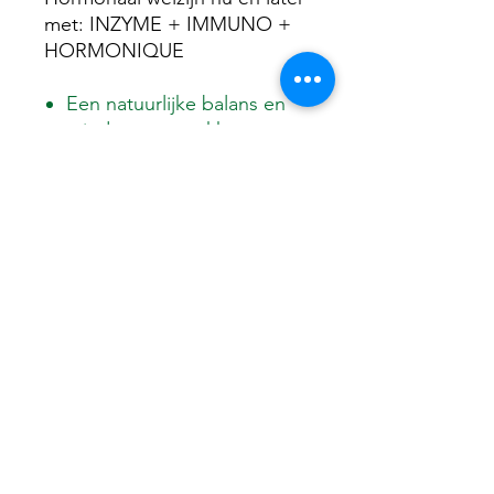
met: INZYME + IMMUNO +
HORMONIQUE
Een natuurlijke balans en
minder ongemakken
Emotionele rust: een
stabiel humeur, innerlijke
balans en een goede
nachtrust
Huidconditie: een zuivere
uitstraling zonder
hormonale schommelingen
©2023 by LAVYVA