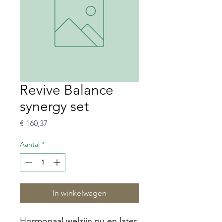
Revive Balance
synergy set
Prijs
€ 160,37
Aantal
*
In winkelwagen
Hormonaal welzijn nu en later